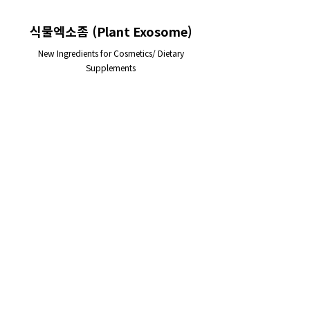
식물엑소좀 (Plant Exosome)
New Ingredients for Cosmetics/ Dietary
Supplements
주요 기능
• 외부 미생물으로부터 식물 보호
• 항산화 작용
• 콜라겐/히알루론산 생성 향상
• 멜라닌 생성 억제
• 항염증 작용
• 사람세포의 항산화 기전 향상
• 뛰어난 세포 내 흡수
응용 분야
• 항노화 화장품 원료
• 미백 화장품 원료
• 상처 치유
• 염증성 질환 치료