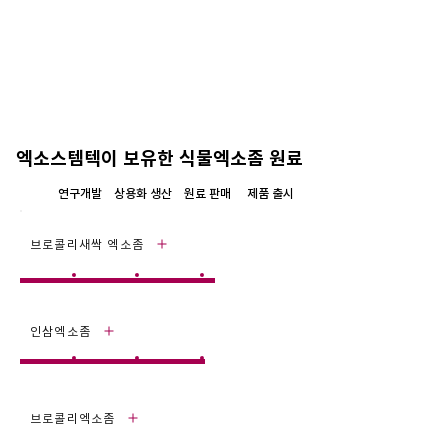
• 약물전달체 (DDS)
• 건강기능식품 원료
엑소스템텍이 보유한 식물엑소좀 원료
연구개발
상용화 생산
원료 판매
제품 출시
브로콜리새싹 엑소좀
인삼엑소좀
브로콜리엑소좀