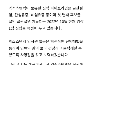
엑소스템텍이 보유한 신약 파이프라인은 골관절
염, 간섬유증, 폐섬유증 등이며 첫 번째 후보물
질인 골관절염 치료제는 2022년 10월 현재 임상
1상 진입을 목전에 두고 있습니다.
엑소스템텍 임직원 일동은 혁신적인 신약개발을
통하여 인류의 삶이 보다 건강하고 윤택해질 수
있도록 사명감을 갖고 노력하겠습니다.
그리고 저는 대표이사로서 엑소스템텍을 신뢰하
고 계시는 대내외 이해관계자 여러분들께 보답
하기 위하여 진정성을 최대 가치로 삼아 책임경
영을 하겠습니다. 선택의 기로에서 대내외 이해
관계자 모두의 가치를 극대화할 수 있도록 의사
결정 할 것이며, 적극적인 위험관리를 통하여 지
속가능한 회사를 만들어 나갈 수 있도록 최선을
다 할 것임을 약속드립니다.
감사합니다.