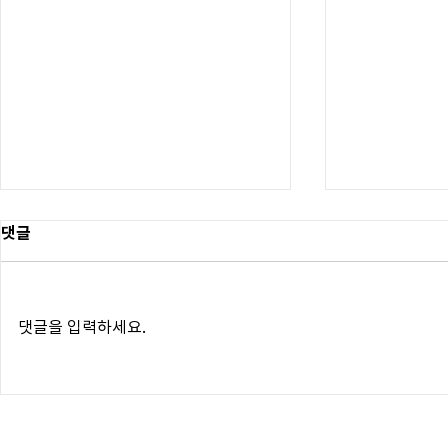
엑소스템텍-
댓글
엑소좀 공동 
"엑소스템텍, 
디칸, 사우디
댓글을 입력하세요.
여 중" 엑소스
메디칸(대표 이
엑소좀 분야 공
메디칸-엑소스템텍, 사우디 줄
약을 체결하고
기세포 및 엑소좀 시장 진출
출을 추진한다고