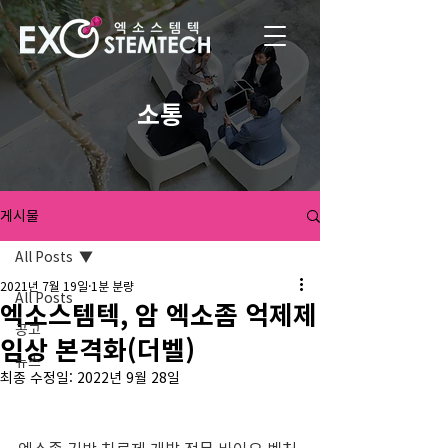
소통
게시물
All Posts
2021년 7월 19일
1분 분량
All Posts
엑소스템텍, 암 엑소좀 억제제
공고
임상 본격화(더벨)
뉴스
최종 수정일:
2022년 9월 28일